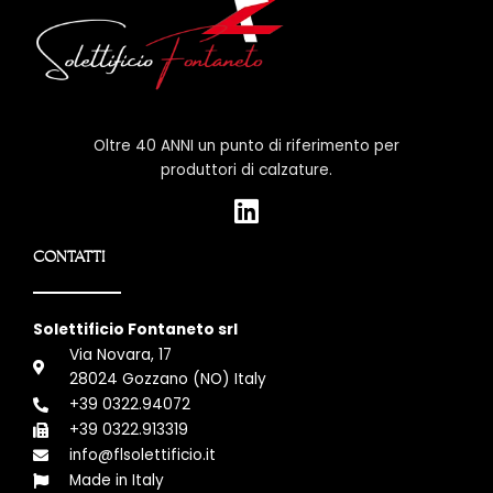
Oltre 40 ANNI un punto di riferimento per
produttori di calzature.
L
i
n
CONTATTI
k
e
d
Solettificio Fontaneto srl
i
Via Novara, 17
28024 Gozzano (NO) Italy
n
+39 0322.94072
+39 0322.913319
info@flsolettificio.it
Made in Italy