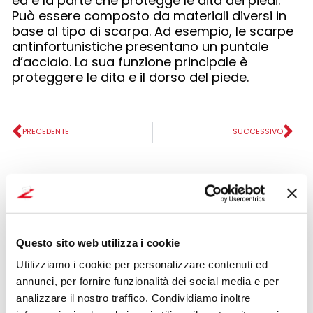
ed è la parte che protegge le dita dei piedi.
Può essere composto da materiali diversi in
base al tipo di scarpa. Ad esempio, le scarpe
antinfortunistiche presentano un puntale
d’acciaio. La sua funzione principale è
proteggere le dita e il dorso del piede.
Precedente
Su
PRECEDENTE
SUCCESSIVO
Contattaci
Questo sito web utilizza i cookie
Utilizziamo i cookie per personalizzare contenuti ed
annunci, per fornire funzionalità dei social media e per
analizzare il nostro traffico. Condividiamo inoltre