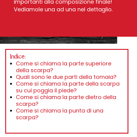
importanti alla composizione finale!
Vediamole una ad una nel dettaglio.
Indice:
Come si chiama la parte superiore
della scarpa?
Quali sono le due parti della tomaia?
Come si chiama la parte della scarpa
su cui poggia il piede?
Come si chiama la parte dietro della
scarpa?
Come si chiama la punta di una
scarpa?